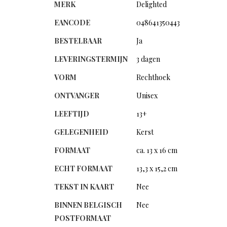
MERK
Delighted
EANCODE
048641350443
BESTELBAAR
Ja
LEVERINGSTERMIJN
3 dagen
VORM
Rechthoek
ONTVANGER
Unisex
LEEFTIJD
13+
GELEGENHEID
Kerst
FORMAAT
ca. 13 x 16 cm
ECHT FORMAAT
13,3 x 15,2 cm
TEKST IN KAART
Nee
BINNEN BELGISCH
Nee
POSTFORMAAT