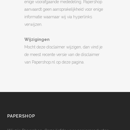
enige voorafgaande mededeling. Papershop
aanvaardt geen aansprakelijkheid voor enige
informatie waarnaar wij via hyperlinks
verwijzen.
Wijzigingen
Mocht deze disclaimer wijzigen, dan vind je
de meest recente versie van de disclaimer
van Papershop.nl op deze pagina.
PAPERSHOP