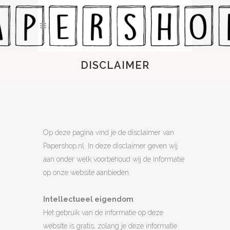
DISCLAIMER
Op deze pagina vind je de disclaimer van
Papershop.nl. In deze disclaimer geven wij
aan onder welk voorbehoud wij de informatie
op onze website aanbieden.
Intellectueel eigendom
Het gebruik van de informatie op deze
website is gratis, zolang je deze informatie