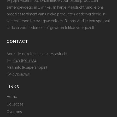
Wij zijn Papershop. Onze liefde voor papierproducten
samengevoegd in 1 winkel. In hartje Maastricht vind je ons
breed assortiment aan unieke producten onderverdeeld in
verschillende belevingswerelden. Bij ons vind je een speciaal
cadeau voor iedereen, of gewoon lekker voor jezelf
CONTACT
Adres: Minckelersstraat 4, Maastricht
Tel:
043 850 1324
Mail:
info@papershop.nl
KvK: 72857579
LINKS
Home
Collecties
Over ons