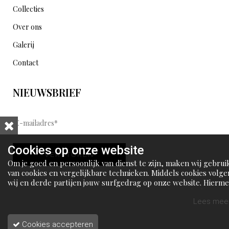
Collecties
Over ons
Galerij
Contact
NIEUWSBRIEF
E
-
m
Cookies op onze website
VERSTUREN
a
Om je goed en persoonlijk van dienst te zijn, maken wij gebrui
i
van cookies en vergelijkbare technieken. Middels cookies volge
wij en derde partijen jouw surfgedrag op onze website. Hierm
l
tonen wij gepersonaliseerde advertenties en dit maakt het voo
a
jou mogelijk om informatie te delen via social media.
Lees meer
d
Cookies accepteren
r