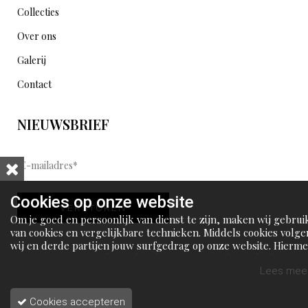
Collecties
Over ons
Galerij
Contact
NIEUWSBRIEF
E
-
m
Cookies op onze website
VERSTUREN
a
Om je goed en persoonlijk van dienst te zijn, maken wij gebrui
i
van cookies en vergelijkbare technieken. Middels cookies volge
wij en derde partijen jouw surfgedrag op onze website. Hierm
l
tonen wij gepersonaliseerde advertenties en dit maakt het voo
a
jou mogelijk om informatie te delen via social media.
Lees meer
d
Cookies accepteren
r