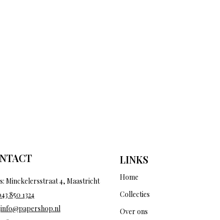
NTACT
LINKS
Home
s: Minckelersstraat 4, Maastricht
Collecties
043 850 1324
:
info@papershop.nl
Over ons