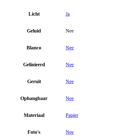
Licht
Ja
Geluid
Nee
Blanco
Nee
Gelinieerd
Nee
Geruit
Nee
Ophangbaar
Nee
Materiaal
Papier
Foto's
Nee