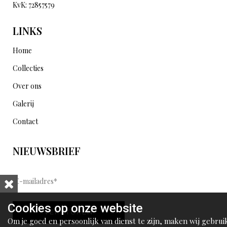
KvK: 72857579
LINKS
Home
Collecties
Over ons
Galerij
Contact
NIEUWSBRIEF
E
-
m
Cookies op onze website
VERSTUREN
a
Om je goed en persoonlijk van dienst te zijn, maken wij gebrui