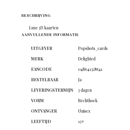
BESCHRIJVING
Luxe 3D kaarten
AANVULLENDE INFORMATIE
UITGEVER
Popshots_cards
MERK
Delighted
EANCODE
048641328541
BESTELBAAR
Ja
LEVERINGSTERMIJN
3 dagen
VORM
Rechthoek
ONTVANGER
Unisex
LEEFTIJD
13+