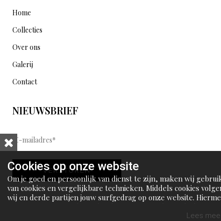
Home
Collecties
Over ons
Galerij
Contact
NIEUWSBRIEF
E
-
m
Cookies op onze website
VERSTUREN
a
Om je goed en persoonlijk van dienst te zijn, maken wij gebrui
i
van cookies en vergelijkbare technieken. Middels cookies volge
wij en derde partijen jouw surfgedrag op onze website. Hierm
l
tonen wij gepersonaliseerde advertenties en dit maakt het voo
a
jou mogelijk om informatie te delen via social media.
Lees meer