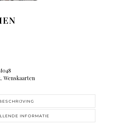
MEN
M048
y
,
Wenskaarten
BESCHRIJVING
LLENDE INFORMATIE