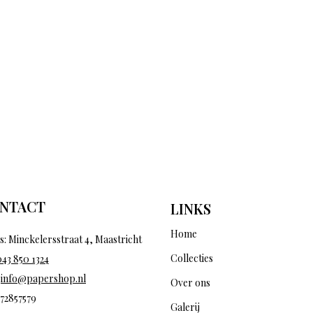
NTACT
LINKS
Home
s: Minckelersstraat 4, Maastricht
Collecties
043 850 1324
:
info@papershop.nl
Over ons
 72857579
Galerij