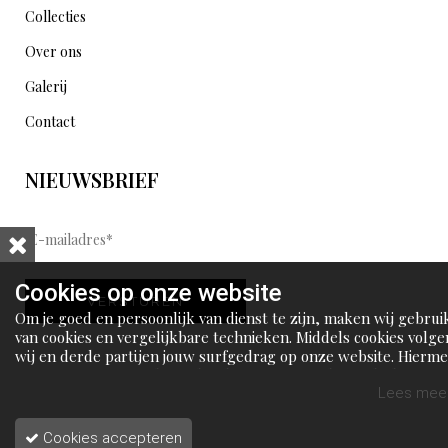
Collecties
Over ons
Galerij
Contact
NIEUWSBRIEF
E
-
m
Cookies op onze website
VERSTUREN
a
Om je goed en persoonlijk van dienst te zijn, maken wij gebrui
i
van cookies en vergelijkbare technieken. Middels cookies volge
wij en derde partijen jouw surfgedrag op onze website. Hierm
l
tonen wij gepersonaliseerde advertenties en dit maakt het voo
a
jou mogelijk om informatie te delen via social media.
Lees meer
d
Cookies accepteren
r