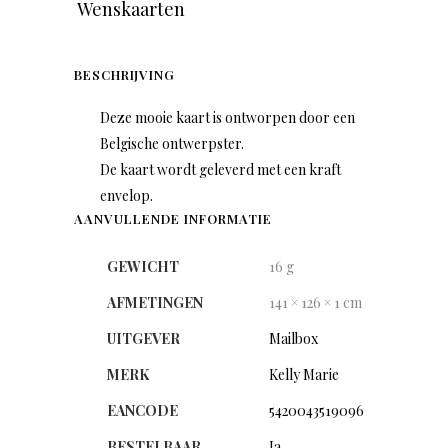
Wenskaarten
BESCHRIJVING
Deze mooie kaart is ontworpen door een
Belgische ontwerpster.
De kaart wordt geleverd met een kraft
envelop.
AANVULLENDE INFORMATIE
GEWICHT
16 g
AFMETINGEN
141 × 126 × 1 cm
UITGEVER
Mailbox
MERK
Kelly Marie
EANCODE
5420043519096
BESTELBAAR
Ja