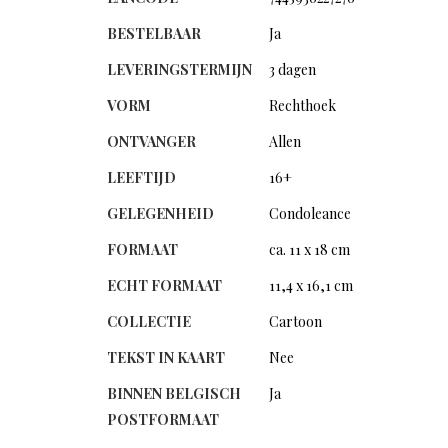
BESTELBAAR
Ja
LEVERINGSTERMIJN
3 dagen
VORM
Rechthoek
ONTVANGER
Allen
LEEFTIJD
16+
GELEGENHEID
Condoleance
FORMAAT
ca. 11 x 18 cm
ECHT FORMAAT
11,4 x 16,1 cm
COLLECTIE
Cartoon
TEKST IN KAART
Nee
BINNEN BELGISCH
Ja
POSTFORMAAT