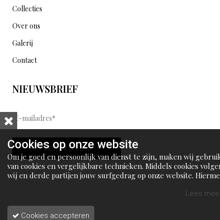
Collecties
Over ons
Galerij
Contact
NIEUWSBRIEF
E
-
m
Cookies op onze website
VERSTUREN
a
Om je goed en persoonlijk van dienst te zijn, maken wij gebrui
i
van cookies en vergelijkbare technieken. Middels cookies volge
wij en derde partijen jouw surfgedrag op onze website. Hierm
l
tonen wij gepersonaliseerde advertenties en dit maakt het voo
a
jou mogelijk om informatie te delen via social media.
Lees meer
d
Cookies accepteren
r