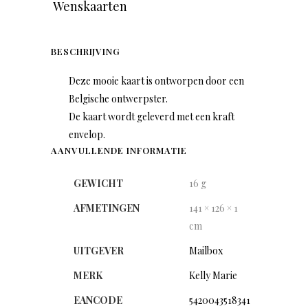
Wenskaarten
BESCHRIJVING
Deze mooie kaart is ontworpen door een
Belgische ontwerpster.
De kaart wordt geleverd met een kraft
envelop.
AANVULLENDE INFORMATIE
GEWICHT
16 g
AFMETINGEN
141 × 126 × 1
cm
UITGEVER
Mailbox
MERK
Kelly Marie
EANCODE
5420043518341