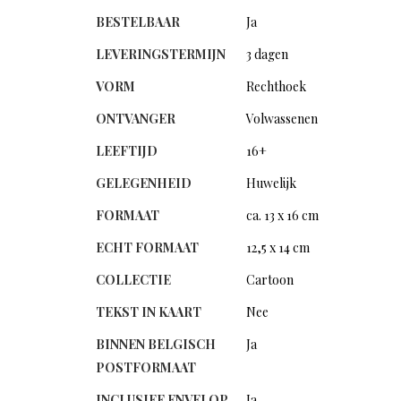
BESTELBAAR
Ja
LEVERINGSTERMIJN
3 dagen
VORM
Rechthoek
ONTVANGER
Volwassenen
LEEFTIJD
16+
GELEGENHEID
Huwelijk
FORMAAT
ca. 13 x 16 cm
ECHT FORMAAT
12,5 x 14 cm
COLLECTIE
Cartoon
TEKST IN KAART
Nee
BINNEN BELGISCH
Ja
POSTFORMAAT
INCLUSIEF ENVELOP
Ja