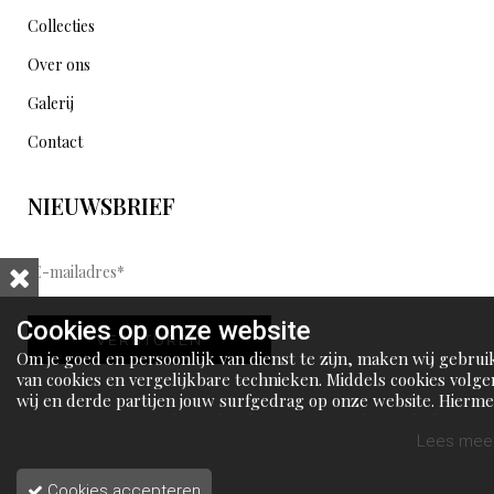
Collecties
Over ons
Galerij
Contact
NIEUWSBRIEF
E
-
m
Cookies op onze website
VERSTUREN
a
Om je goed en persoonlijk van dienst te zijn, maken wij gebrui
i
van cookies en vergelijkbare technieken. Middels cookies volge
wij en derde partijen jouw surfgedrag op onze website. Hierm
l
tonen wij gepersonaliseerde advertenties en dit maakt het voo
a
jou mogelijk om informatie te delen via social media.
Lees meer
d
Cookies accepteren