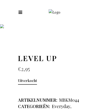
COLLECTIES
LEVEL UP
€
2,95
Uitverkocht
ARTIKELNUMMER:
MBKM044
CATEGORIEËN:
Everyday
,