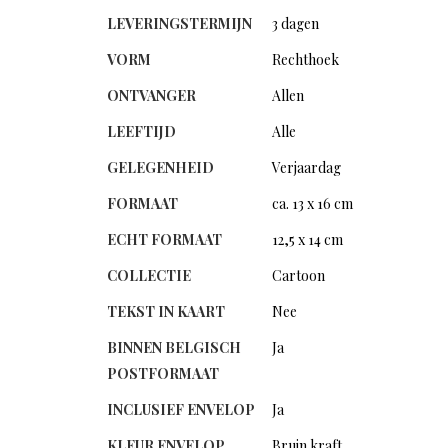
LEVERINGSTERMIJN
3 dagen
VORM
Rechthoek
ONTVANGER
Allen
LEEFTIJD
Alle
GELEGENHEID
Verjaardag
FORMAAT
ca. 13 x 16 cm
ECHT FORMAAT
12,5 x 14 cm
COLLECTIE
Cartoon
TEKST IN KAART
Nee
BINNEN BELGISCH
Ja
POSTFORMAAT
INCLUSIEF ENVELOP
Ja
KLEUR ENVELOP
Bruin kraft