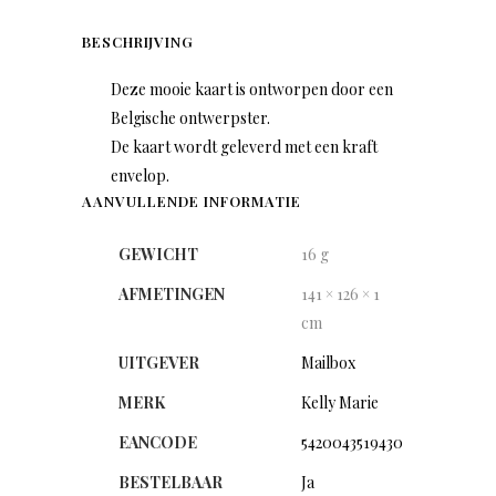
BESCHRIJVING
Deze mooie kaart is ontworpen door een
Belgische ontwerpster.
De kaart wordt geleverd met een kraft
envelop.
AANVULLENDE INFORMATIE
GEWICHT
16 g
AFMETINGEN
141 × 126 × 1
cm
UITGEVER
Mailbox
MERK
Kelly Marie
EANCODE
5420043519430
BESTELBAAR
Ja