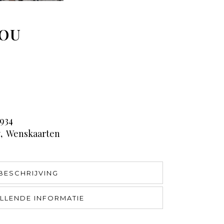
YOU
934
y
,
Wenskaarten
BESCHRIJVING
LLENDE INFORMATIE