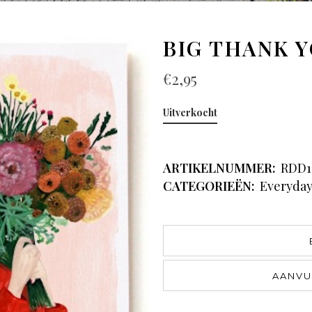
BIG THANK 
€
2,95
Uitverkocht
ARTIKELNUMMER:
RDD1
CATEGORIEËN:
Everyda
AANVU