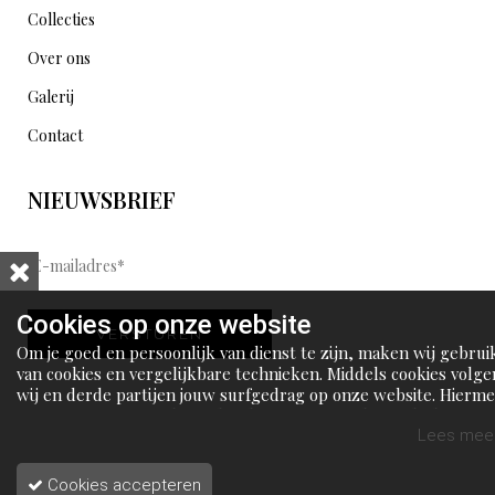
Collecties
Over ons
Galerij
Contact
NIEUWSBRIEF
E
-
m
Cookies op onze website
VERSTUREN
a
Om je goed en persoonlijk van dienst te zijn, maken wij gebrui
i
van cookies en vergelijkbare technieken. Middels cookies volge
wij en derde partijen jouw surfgedrag op onze website. Hierm
l
tonen wij gepersonaliseerde advertenties en dit maakt het voo
a
jou mogelijk om informatie te delen via social media.
Lees meer
d
Cookies accepteren
r