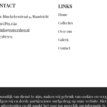
NTACT
LINKS
Home
s: Minckelersstraat 4, Maastricht
Collecties
043 850 1324
:
info@papershop.nl
Over ons
 72857579
Galerij
Contact
oonlijk van dienst te zijn, maken wij gebruik van cookies en verg
olgen wij en derde partijen jouw surfgedrag op onze website. Hie
advertenties en dit maakt het voor jou mogelijk om informatie te d