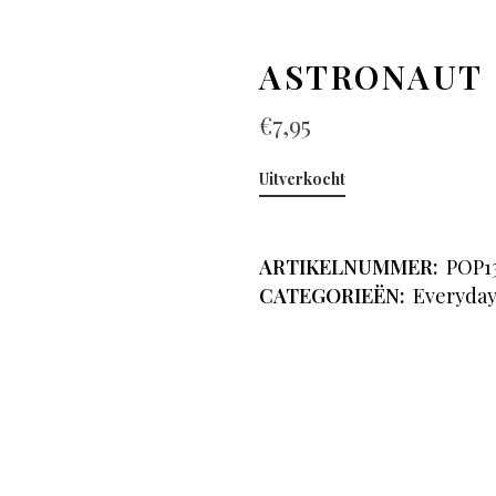
ASTRONAUT
€
7,95
Uitverkocht
ARTIKELNUMMER:
POP1
CATEGORIEËN:
Everyda