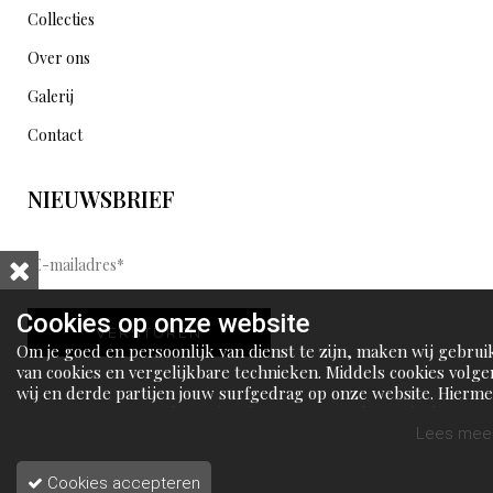
Collecties
Over ons
Galerij
Contact
NIEUWSBRIEF
E
-
m
Cookies op onze website
VERSTUREN
a
Om je goed en persoonlijk van dienst te zijn, maken wij gebrui
i
van cookies en vergelijkbare technieken. Middels cookies volge
wij en derde partijen jouw surfgedrag op onze website. Hierm
l
tonen wij gepersonaliseerde advertenties en dit maakt het voo
a
jou mogelijk om informatie te delen via social media.
Lees meer
d
Cookies accepteren
r