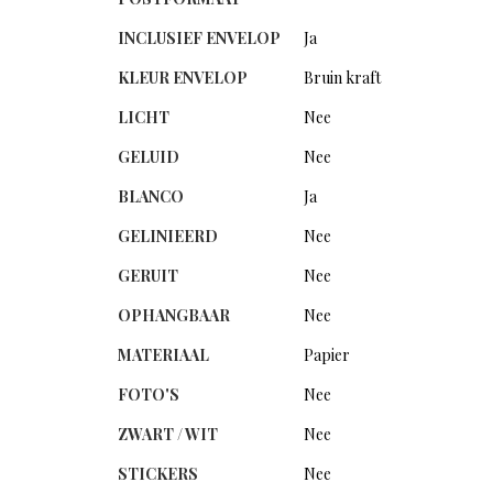
INCLUSIEF ENVELOP
Ja
KLEUR ENVELOP
Bruin kraft
LICHT
Nee
GELUID
Nee
BLANCO
Ja
GELINIEERD
Nee
GERUIT
Nee
OPHANGBAAR
Nee
MATERIAAL
Papier
FOTO'S
Nee
ZWART / WIT
Nee
STICKERS
Nee