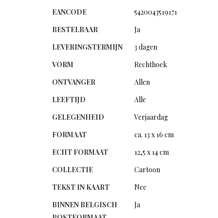
EANCODE
5420043519171
BESTELBAAR
Ja
LEVERINGSTERMIJN
3 dagen
VORM
Rechthoek
ONTVANGER
Allen
LEEFTIJD
Alle
GELEGENHEID
Verjaardag
FORMAAT
ca. 13 x 16 cm
ECHT FORMAAT
12,5 x 14 cm
COLLECTIE
Cartoon
TEKST IN KAART
Nee
BINNEN BELGISCH
Ja
POSTFORMAAT