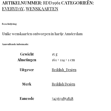
ARTIKELNUMMER:
RDD1961
CATEGORIEËN:
EVERYDAY
,
WENSKAARTEN
Beschrijving
Unike wenskaarten ontworpen in hartje Amsterdam
Aanvullende informatie
Gewicht
15 g
Afmetingen
161 × 114 × 1 cm
Uitgever
Reddish_Design
Merk
Reddish Design
Eancode
7423631851828