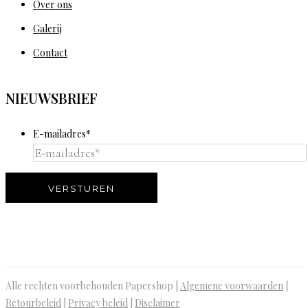
Over ons
Galerij
Contact
NIEUWSBRIEF
E-mailadres
*
VERSTUREN
Alle rechten voorbehouden Papershop |
Algemene voorwaarden
|
Retourbeleid
|
Privacy beleid
|
Disclaimer