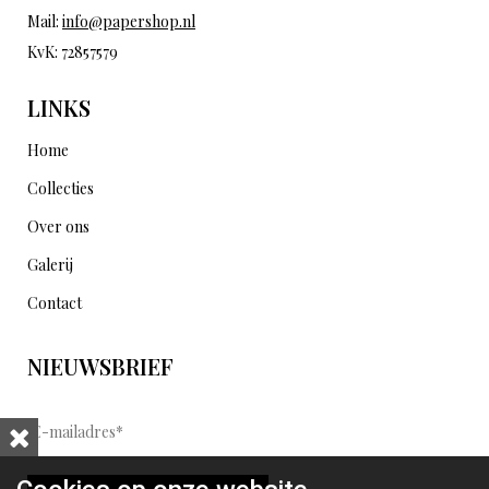
Mail:
info@papershop.nl
KvK: 72857579
LINKS
Home
Collecties
Over ons
Galerij
Contact
NIEUWSBRIEF
E
-
m