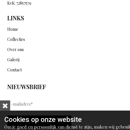
KvK: 72857579
LINKS
Home
Collecties
Over ons
Galerij
Contact
NIEUWSBRIEF
E
-
m
Cookies op onze website
VERSTUREN
a
Om je goed en persoonlijk van dienst te zijn, maken wij gebrui