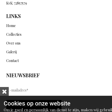
KvK: 72857579
LINKS
Home
Collecties
Over ons
Galerij
Contact
NIEUWSBRIEF
E
-
m
Cookies op onze website
VERSTUREN
a
Om je goed en persoonlijk van dienst te zijn, maken wij gebrui