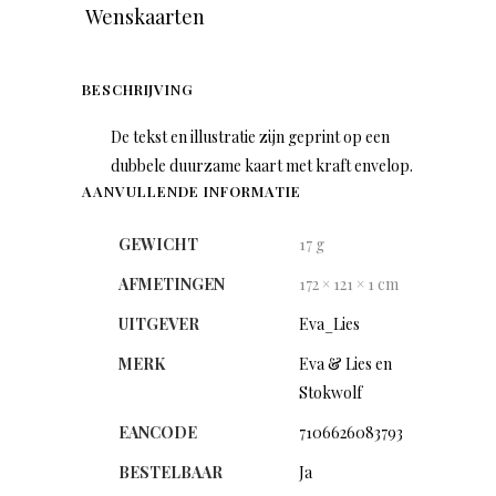
Wenskaarten
BESCHRIJVING
De tekst en illustratie zijn geprint op een
dubbele duurzame kaart met kraft envelop.
AANVULLENDE INFORMATIE
GEWICHT
17 g
AFMETINGEN
172 × 121 × 1 cm
UITGEVER
Eva_Lies
MERK
Eva & Lies en
Stokwolf
EANCODE
7106626083793
BESTELBAAR
Ja