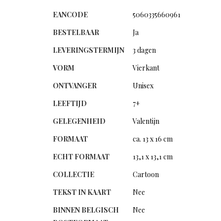
EANCODE
5060335660961
BESTELBAAR
Ja
LEVERINGSTERMIJN
3 dagen
VORM
Vierkant
ONTVANGER
Unisex
LEEFTIJD
7+
GELEGENHEID
Valentijn
FORMAAT
ca. 13 x 16 cm
ECHT FORMAAT
13,1 x 13,1 cm
COLLECTIE
Cartoon
TEKST IN KAART
Nee
BINNEN BELGISCH
Nee