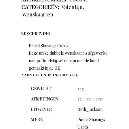
CATEGORIEËN:
Valentijn
,
Wenskaarten
BESCHRIJVING
Pencil Shavings Cards.
Deze unike dubbele wenskaart is afgewerkt
met potloodslijpsel en zijn met de hand
gemaakt in de UK
AANVULLENDE INFORMATIE
GEWICHT
12 g
AFMETINGEN
131 × 131 × 1 cm
UITGEVER
Ruth_Jackson
MERK
Pancil Shavings
Cards