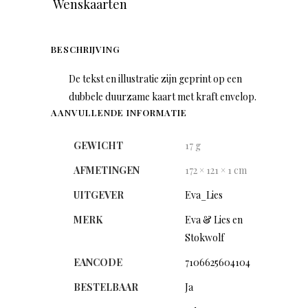
Wenskaarten
BESCHRIJVING
De tekst en illustratie zijn geprint op een
dubbele duurzame kaart met kraft envelop.
AANVULLENDE INFORMATIE
GEWICHT
17 g
AFMETINGEN
172 × 121 × 1 cm
UITGEVER
Eva_Lies
MERK
Eva & Lies en
Stokwolf
EANCODE
7106625604104
BESTELBAAR
Ja