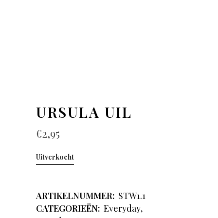
URSULA UIL
€
2,95
Uitverkocht
ARTIKELNUMMER:
STW1.1
CATEGORIEËN:
Everyday
,