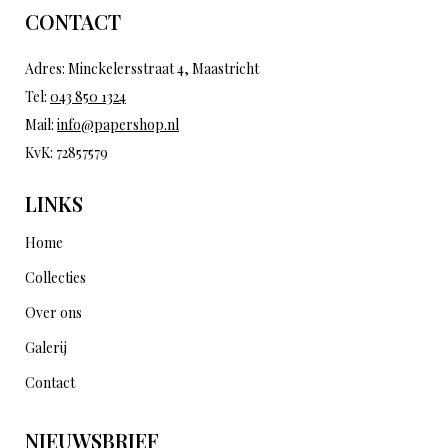
CONTACT
Adres: Minckelersstraat 4, Maastricht
Tel:
043 850 1324
Mail:
info@papershop.nl
KvK: 72857579
LINKS
Home
Collecties
Over ons
Galerij
Contact
NIEUWSBRIEF