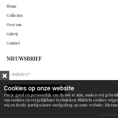
Home
Collecties
Over ons
Galerij
Contact
NIEUWSBRIEF
E
-
m
Cookies op onze website
VERSTUREN
a
Om je goed en persoonlijk van dienst te zijn, maken wij gebrui
i
van cookies en vergelijkbare technieken. Middels cookies volge
wij en derde partijen jouw surfgedrag op onze website. Hierm
l
tonen wij gepersonaliseerde advertenties en dit maakt het voo
a
jou mogelijk om informatie te delen via social media.
Lees meer