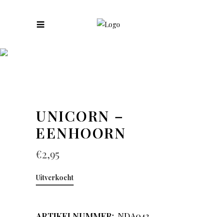
COLLECTIES
UNICORN –
EENHOORN
€
2,95
Uitverkocht
ARTIKELNUMMER:
NDA043