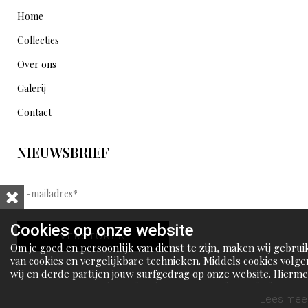
Home
Collecties
Over ons
Galerij
Contact
NIEUWSBRIEF
E
-
m
Cookies op onze website
VERSTUREN
a
Om je goed en persoonlijk van dienst te zijn, maken wij gebrui
i
van cookies en vergelijkbare technieken. Middels cookies volge
wij en derde partijen jouw surfgedrag op onze website. Hierm
l
tonen wij gepersonaliseerde advertenties en dit maakt het voo
a
jou mogelijk om informatie te delen via social media.
Lees meer