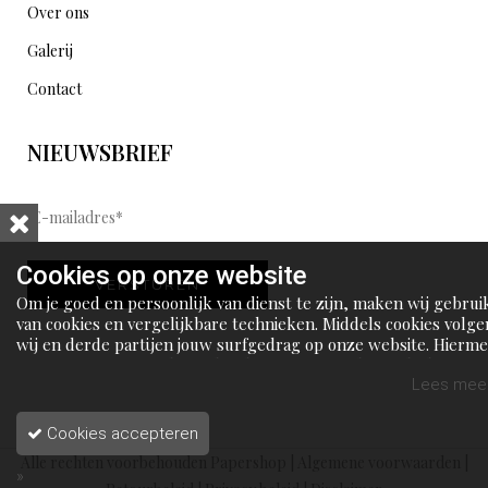
Over ons
Galerij
Contact
NIEUWSBRIEF
E
-
m
Cookies op onze website
VERSTUREN
a
Om je goed en persoonlijk van dienst te zijn, maken wij gebrui
i
van cookies en vergelijkbare technieken. Middels cookies volge
wij en derde partijen jouw surfgedrag op onze website. Hierm
l
tonen wij gepersonaliseerde advertenties en dit maakt het voo
a
jou mogelijk om informatie te delen via social media.
Lees meer
d
Cookies accepteren
r
Alle rechten voorbehouden Papershop |
Algemene voorwaarden
|
e
»