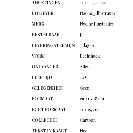
AFMETINGEN
110 × 157 × 1 cm
UITGEVER
Nadine_Illustraties
MERK
Nadine Illustraties
BESTELBAAR
Ja
LEVERINGSTERMIJN
3 dagen
VORM
Rechthoek
ONTVANGER
Allen
LEEFTIJD
10+
GELEGENHEID
Geen
FORMAAT
ca. 11 x 18 cm
ECHT FORMAAT
11 x 15,7 cm
COLLECTIE
Cartoon
TEKST IN KAART
Nee