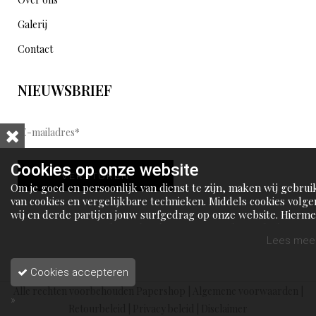
Galerij
Contact
NIEUWSBRIEF
E
-
m
Cookies op onze website
VERSTUREN
a
Om je goed en persoonlijk van dienst te zijn, maken wij gebrui
i
van cookies en vergelijkbare technieken. Middels cookies volge
wij en derde partijen jouw surfgedrag op onze website. Hierm
l
tonen wij gepersonaliseerde advertenties en dit maakt het voo
a
jou mogelijk om informatie te delen via social media.
Lees meer
d
Cookies accepteren
r
Alle rechten voorbehouden Papershop |
Algemene voorwaarden
|
e
»
Retourbeleid
|
Privacy beleid
|
Disclaimer