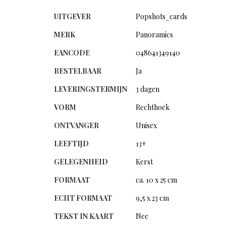
UITGEVER
Popshots_cards
MERK
Panoramics
EANCODE
048641349140
BESTELBAAR
Ja
LEVERINGSTERMIJN
3 dagen
VORM
Rechthoek
ONTVANGER
Unisex
LEEFTIJD
13+
GELEGENHEID
Kerst
FORMAAT
ca. 10 x 25 cm
ECHT FORMAAT
9,5 x 23 cm
TEKST IN KAART
Nee