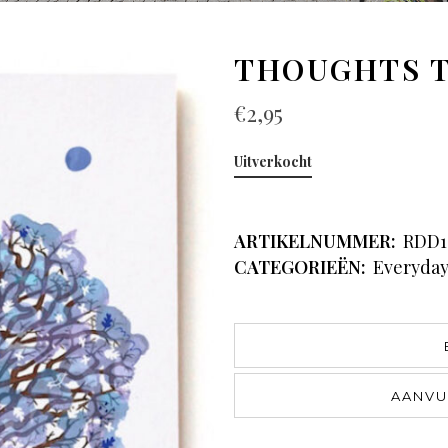
THOUGHTS 
€
2,95
Uitverkocht
ARTIKELNUMMER:
RDD1
CATEGORIEËN:
Everyda
AANVU