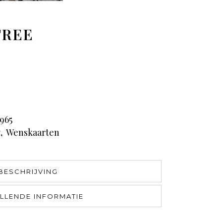
TREE
965
y
,
Wenskaarten
BESCHRIJVING
LLENDE INFORMATIE