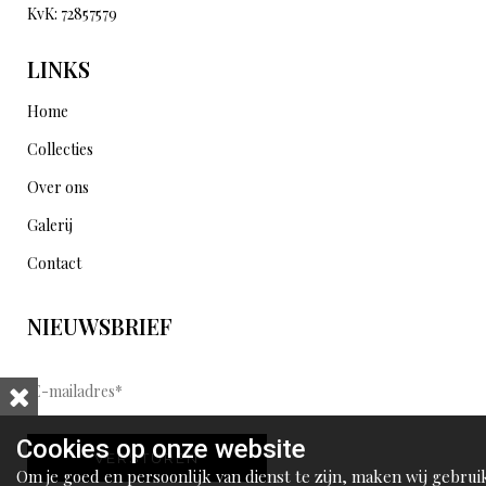
KvK: 72857579
LINKS
Home
Collecties
Over ons
Galerij
Contact
NIEUWSBRIEF
E
-
m
Cookies op onze website
VERSTUREN
a
Om je goed en persoonlijk van dienst te zijn, maken wij gebrui