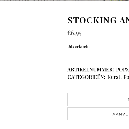
STOCKING A
€
6,95
Uitverkocht
ARTIKELNUMMER:
POPX
CATEGORIEËN:
Kerst
,
Po
AANVU