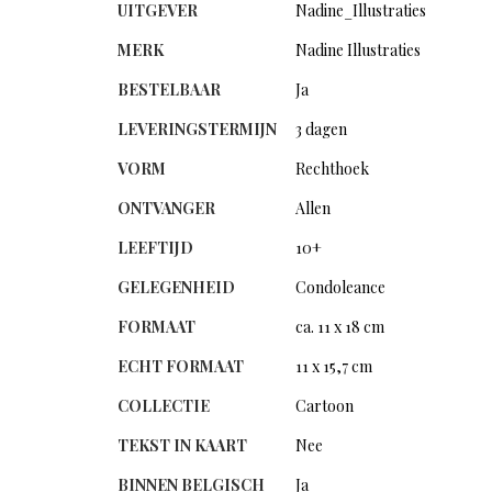
UITGEVER
Nadine_Illustraties
MERK
Nadine Illustraties
BESTELBAAR
Ja
LEVERINGSTERMIJN
3 dagen
VORM
Rechthoek
ONTVANGER
Allen
LEEFTIJD
10+
GELEGENHEID
Condoleance
FORMAAT
ca. 11 x 18 cm
ECHT FORMAAT
11 x 15,7 cm
COLLECTIE
Cartoon
TEKST IN KAART
Nee
BINNEN BELGISCH
Ja