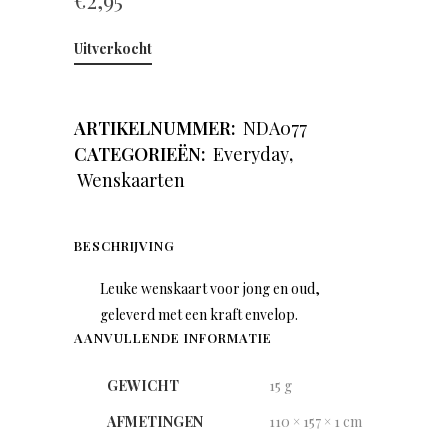
€
2,95
Uitverkocht
ARTIKELNUMMER:
NDA077
CATEGORIEËN:
Everyday
,
Wenskaarten
BESCHRIJVING
Leuke wenskaart voor jong en oud,
geleverd met een kraft envelop.
AANVULLENDE INFORMATIE
GEWICHT
15 g
AFMETINGEN
110 × 157 × 1 cm