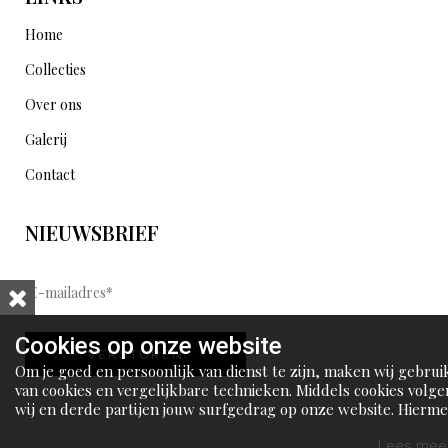
Home
Collecties
Over ons
Galerij
Contact
NIEUWSBRIEF
E
-
m
Cookies op onze website
VERSTUREN
a
Om je goed en persoonlijk van dienst te zijn, maken wij gebrui
i
van cookies en vergelijkbare technieken. Middels cookies volge
wij en derde partijen jouw surfgedrag op onze website. Hierm
l
tonen wij gepersonaliseerde advertenties en dit maakt het voo
a
jou mogelijk om informatie te delen via social media.
Lees meer