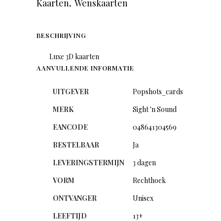
Kaarten
,
Wenskaarten
BESCHRIJVING
Luxe 3D kaarten
AANVULLENDE INFORMATIE
UITGEVER
Popshots_cards
MERK
Sight 'n Sound
EANCODE
048641304569
BESTELBAAR
Ja
LEVERINGSTERMIJN
3 dagen
VORM
Rechthoek
ONTVANGER
Unisex
LEEFTIJD
13+