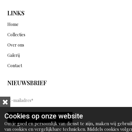
LINKS
Home
Collecties
Over ons
Galerij
Contact
NIEUWSBRIEF
E
-
m
Cookies op onze website
VERSTUREN
a
Om je goed en persoonlijk van dienst te zijn, maken wij gebrui
i
van cookies en vergelijkbare technieken. Middels cookies volge