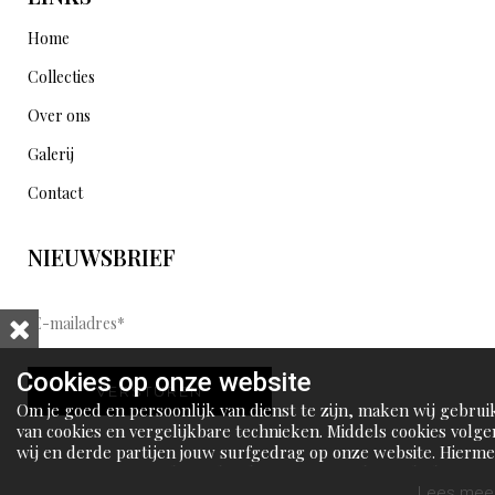
Home
Collecties
Over ons
Galerij
Contact
NIEUWSBRIEF
E
-
m
Cookies op onze website
VERSTUREN
a
Om je goed en persoonlijk van dienst te zijn, maken wij gebrui
i
van cookies en vergelijkbare technieken. Middels cookies volge
wij en derde partijen jouw surfgedrag op onze website. Hierm
l
tonen wij gepersonaliseerde advertenties en dit maakt het voo
a
jou mogelijk om informatie te delen via social media.
Lees meer