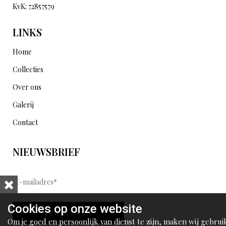
KvK: 72857579
LINKS
Home
Collecties
Over ons
Galerij
Contact
NIEUWSBRIEF
E
-
m
Cookies op onze website
VERSTUREN
a
Om je goed en persoonlijk van dienst te zijn, maken wij gebrui