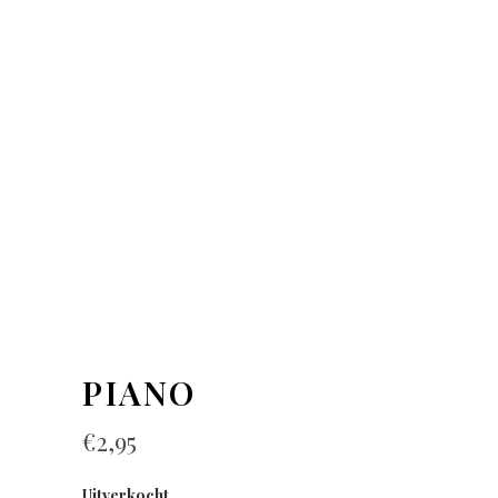
PIANO
€
2,95
Uitverkocht