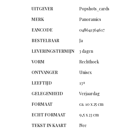
UITGEVER
Popshots_cards
MERK
Panoramics
EANCODE
048641364617
BESTELBAAR
Ja
LEVERINGSTERMIJN
3 dagen
VORM
Rechthoek
ONTVANGER
Unisex
LEEFTIJD
13+
GELEGENHEID
Verjaardag
FORMAAT
ca. 10 x 25 cm
ECHT FORMAAT
9,5 x 23 cm
TEKST IN KAART
Nee