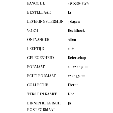
EANCODE
4250258433174
BESTELBAAR
Ja
LEVERINGSTERMIJN
3 dagen
VORM
Rechthoek
ONTVANGER
Allen
LEEFTIJD
10+
GELEGENHEID
Beterschap
FORMAAT
ca. 12 x 19 cm
ECHT FORMAAT
12 x 17,5 cm
COLLECTIE
Dieren
TEKST IN KAART
Nee
BINNEN BELGISCH
Ja
POSTFORMAAT