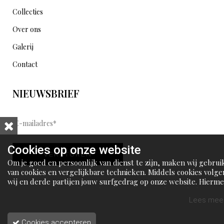
Collecties
Over ons
Galerij
Contact
NIEUWSBRIEF
E
-
m
Cookies op onze website
VERSTUREN
a
Om je goed en persoonlijk van dienst te zijn, maken wij gebrui
i
van cookies en vergelijkbare technieken. Middels cookies volge
wij en derde partijen jouw surfgedrag op onze website. Hierm
l
tonen wij gepersonaliseerde advertenties en dit maakt het voo
a
jou mogelijk om informatie te delen via social media.
Lees meer
d
Cookies accepteren