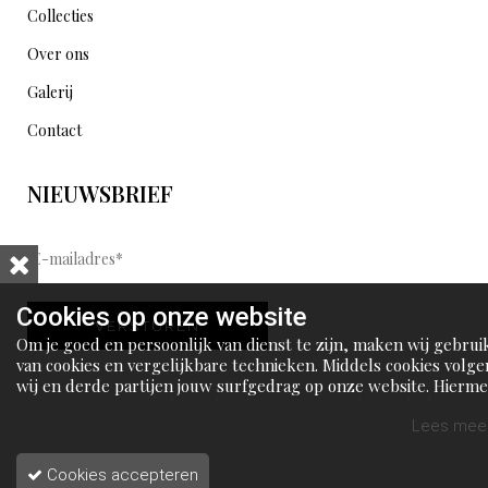
Collecties
Over ons
Galerij
Contact
NIEUWSBRIEF
E
-
m
Cookies op onze website
VERSTUREN
a
Om je goed en persoonlijk van dienst te zijn, maken wij gebrui
i
van cookies en vergelijkbare technieken. Middels cookies volge
wij en derde partijen jouw surfgedrag op onze website. Hierm
l
tonen wij gepersonaliseerde advertenties en dit maakt het voo
a
jou mogelijk om informatie te delen via social media.
Lees meer
d
Cookies accepteren
r