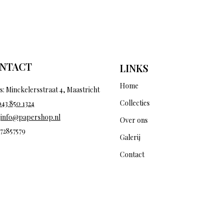
NTACT
LINKS
Home
s: Minckelersstraat 4, Maastricht
Collecties
043 850 1324
:
info@papershop.nl
Over ons
 72857579
Galerij
Contact