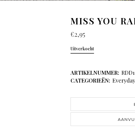
MISS YOU RA
€
2,95
Uitverkocht
ARTIKELNUMMER:
RDD1
CATEGORIEËN:
Everyda
AANVU