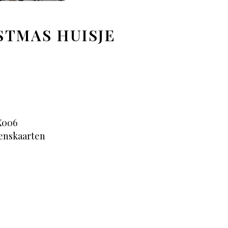
STMAS HUISJE
X006
enskaarten