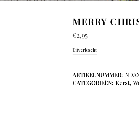
MERRY CHRI
€
2,95
Uitverkocht
ARTIKELNUMMER:
NDA
CATEGORIEËN:
Kerst
,
W