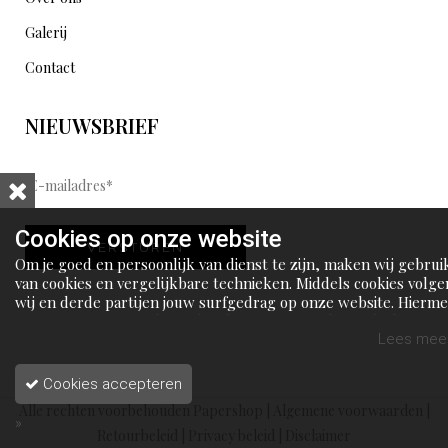
Galerij
Contact
NIEUWSBRIEF
E
-
m
Cookies op onze website
VERSTUREN
a
Om je goed en persoonlijk van dienst te zijn, maken wij gebrui
i
van cookies en vergelijkbare technieken. Middels cookies volge
wij en derde partijen jouw surfgedrag op onze website. Hierm
l
tonen wij gepersonaliseerde advertenties en dit maakt het voo
a
jou mogelijk om informatie te delen via social media.
Lees meer
d
Cookies accepteren
r
Alle rechten voorbehouden Papershop |
Algemene voorwaarden
|
e
»
Retourbeleid
|
Privacy beleid
|
Disclaimer