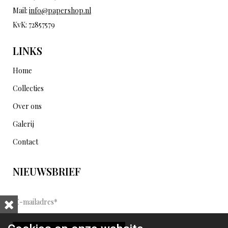
Mail:
info@papershop.nl
KvK: 72857579
LINKS
Home
Collecties
Over ons
Galerij
Contact
NIEUWSBRIEF
E
-
m