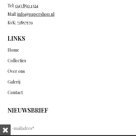
Tel:
043 850 1324
Mail:
info@papershop.nl
KvK: 72857579
LINKS
Home
Collecties
Over ons
Galerij
Contact
NIEUWSBRIEF
E
-