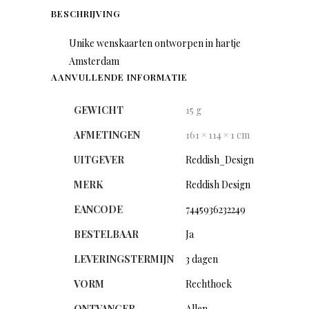
BESCHRIJVING
Unike wenskaarten ontworpen in hartje
Amsterdam
AANVULLENDE INFORMATIE
GEWICHT
15 g
AFMETINGEN
161 × 114 × 1 cm
UITGEVER
Reddish_Design
MERK
Reddish Design
EANCODE
7445936232249
BESTELBAAR
Ja
LEVERINGSTERMIJN
3 dagen
VORM
Rechthoek
ONTVANGER
Allen