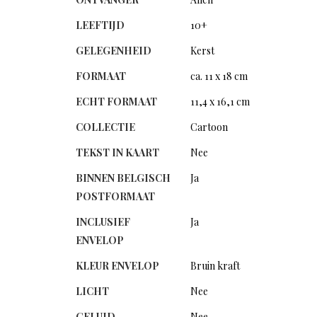
LEEFTIJD
10+
GELEGENHEID
Kerst
FORMAAT
ca. 11 x 18 cm
ECHT FORMAAT
11,4 x 16,1 cm
COLLECTIE
Cartoon
TEKST IN KAART
Nee
BINNEN BELGISCH
Ja
POSTFORMAAT
INCLUSIEF
Ja
ENVELOP
KLEUR ENVELOP
Bruin kraft
LICHT
Nee
GELUID
Nee