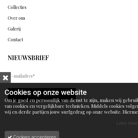
Collecties
Over ons
Galerij
Contact
NIEUWSBRIEF
E
-
m
Cookies op onze website
VERSTUREN
a
Om je goed en persoonlijk van dienst te zijn, maken wij gebrui
i
van cookies en vergelijkbare technieken. Middels cookies volge
wij en derde partijen jouw surfgedrag op onze website. Hierm
l
tonen wij gepersonaliseerde advertenties en dit maakt het voo
a
jou mogelijk om informatie te delen via social media.
Lees meer
d
Cookies accepteren